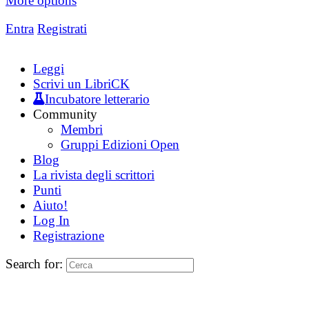
More options
Entra
Registrati
Leggi
Scrivi un LibriCK
Incubatore letterario
Community
Membri
Gruppi Edizioni Open
Blog
La rivista degli scrittori
Punti
Aiuto!
Log In
Registrazione
Search for: