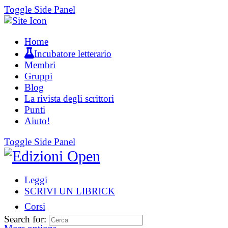
Toggle Side Panel
Home
Incubatore letterario
Membri
Gruppi
Blog
La rivista degli scrittori
Punti
Aiuto!
Toggle Side Panel
Leggi
SCRIVI UN LIBRICK
Corsi
Search for: