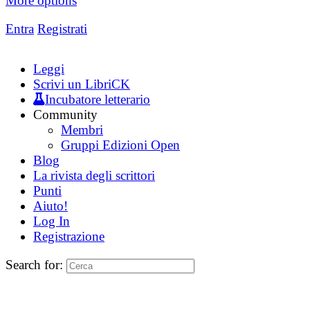
More options
Entra
Registrati
Leggi
Scrivi un LibriCK
Incubatore letterario
Community
Membri
Gruppi Edizioni Open
Blog
La rivista degli scrittori
Punti
Aiuto!
Log In
Registrazione
Search for: