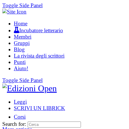
Toggle Side Panel
Home
Incubatore letterario
Membri
Gruppi
Blog
La rivista degli scrittori
Punti
Aiuto!
Toggle Side Panel
Leggi
SCRIVI UN LIBRICK
Corsi
Search for: