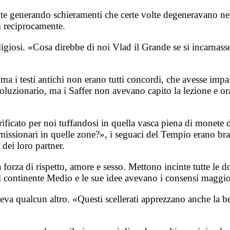
ute generando schieramenti che certe volte degeneravano n
i reciprocamente.
ligiosi. «Cosa direbbe di noi Vlad il Grande se si incarnas
 ma i testi antichi non erano tutti concordi, che avesse impa
voluzionario, ma i Saffer non avevano capito la lezione e or
acrificato per noi tuffandosi in quella vasca piena di monet
issionari in quelle zone?», i seguaci del Tempio erano brav
 dei loro partner.
 a forza di rispetto, amore e sesso. Mettono incinte tutte 
del continente Medio e le sue idee avevano i consensi maggio
va qualcun altro. «Questi scellerati apprezzano anche la be