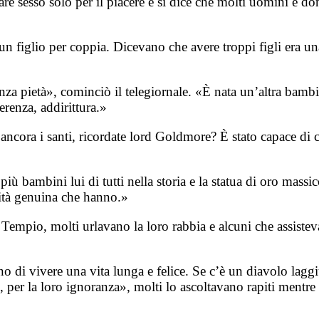
 fare sesso solo per il piacere e si dice che molti uomini e
un figlio per coppia. Dicevano che avere troppi figli era u
 senza pietà», cominciò il telegiornale. «È nata un’altra bam
ferenza, addirittura.»
ancora i santi, ricordate lord Goldmore? È stato capace di c
 più bambini lui di tutti nella storia e la statua di oro massi
dità genuina che hanno.»
empio, molti urlavano la loro rabbia e alcuni che assisteva
o di vivere una vita lunga e felice. Se c’è un diavolo laggi
no, per la loro ignoranza», molti lo ascoltavano rapiti mentre