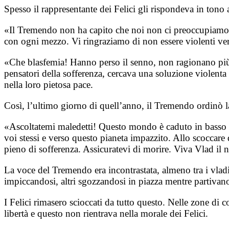
Spesso il rappresentante dei Felici gli rispondeva in tono
«Il Tremendo non ha capito che noi non ci preoccupiamo aff
con ogni mezzo. Vi ringraziamo di non essere violenti verso
«Che blasfemia! Hanno perso il senno, non ragionano più,
pensatori della sofferenza, cercava una soluzione violenta a
nella loro pietosa pace.
Così, l’ultimo giorno di quell’anno, il Tremendo ordinò la
«Ascoltatemi maledetti! Questo mondo è caduto in basso e 
voi stessi e verso questo pianeta impazzito. Allo scoccar
pieno di sofferenza. Assicuratevi di morire. Viva Vlad il 
La voce del Tremendo era incontrastata, almeno tra i vladia
impiccandosi, altri sgozzandosi in piazza mentre partivano 
I Felici rimasero scioccati da tutto questo. Nelle zone di 
libertà e questo non rientrava nella morale dei Felici.