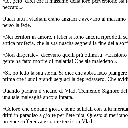
«Io, però, direi che il massimo della loro perversione sia
peccato.»
Quasi tutti i vladiani erano anziani e avevano al massimo 
perso la fede.
«Nei territori in amore, i felici si sono ancora riprodotti
antica profezia, che la sua nascita segnerà la fine della sof
«Non disperate», dicevano quelli più ottimisti. «Esistono 
gente ha fatto morire di malattia! Che sia maledetto!»
«Sì, ho letto la sua storia. Si dice che abbia fatto piangere
prima che i suoi grandi seguaci la depredassero. Che avi
Quando parlava il vicario di Vlad, Tremendo Signore del T
una tale malvagità ancora intatta.
«Coloro che donano gioia e sono solidali con tutti meritan
dritti in paradiso a gioire per l’eternità. Questo si merita
provare sofferenza e connettersi con Vlad.