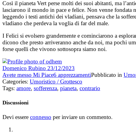
Così il pianeta Vert perse molti dei suoi abitanti, ma l’anti
lasciarono il mondo in pace e felice. Non venne fondata ne
leggendo i testi antichi dei vladiani, pensava che la soffer
vladiano che perdeva la voglia di far del male.
I Felici si evolsero grandemente e cominciarono a esplorare
dicono che presto arriveranno anche da noi, ma pochi uma
forse quelli che vivono sottosopra siamo noi.
Domenico Rubino
23/12/2023
Avete messo Mi Piace
6
apprezzamenti
Pubblicato in
Umori
Categories:
Umoristico / Grottesco
Tags:
amore
,
sofferenza
,
pianeta
,
contrario
Discussioni
Devi essere
connesso
per inviare un commento.