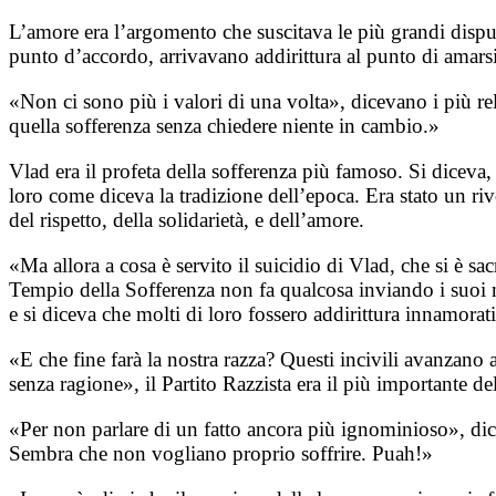
L’amore era l’argomento che suscitava le più grandi disp
punto d’accordo, arrivavano addirittura al punto di amars
«Non ci sono più i valori di una volta», dicevano i più re
quella sofferenza senza chiedere niente in cambio.»
Vlad era il profeta della sofferenza più famoso. Si diceva,
loro come diceva la tradizione dell’epoca. Era stato un ri
del rispetto, della solidarietà, e dell’amore.
«Ma allora a cosa è servito il suicidio di Vlad, che si è s
Tempio della Sofferenza non fa qualcosa inviando i suoi m
e si diceva che molti di loro fossero addirittura innamorati
«E che fine farà la nostra razza? Questi incivili avanzano
senza ragione», il Partito Razzista era il più importante 
«Per non parlare di un fatto ancora più ignominioso», dice
Sembra che non vogliano proprio soffrire. Puah!»