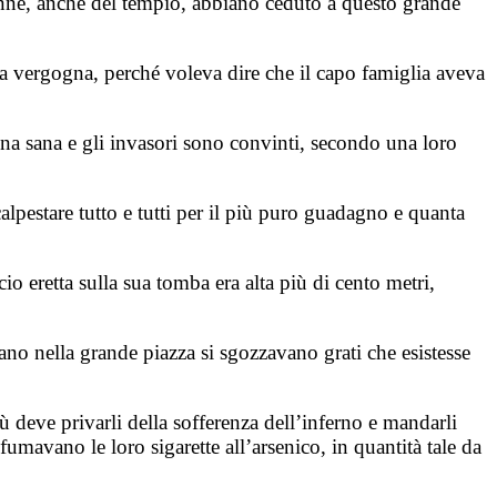
 donne, anche del tempio, abbiano ceduto a questo grande
na vergogna, perché voleva dire che il capo famiglia aveva
bina sana e gli invasori sono convinti, secondo una loro
alpestare tutto e tutti per il più puro guadagno e quanta
ccio eretta sulla sua tomba era alta più di cento metri,
no nella grande piazza si sgozzavano grati che esistesse
ù deve privarli della sofferenza dell’inferno e mandarli
 fumavano le loro sigarette all’arsenico, in quantità tale da