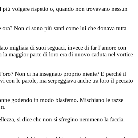
el più volgare rispetto o, quando non trovavano nessun
se ora? Non ci sono più santi come lui che donava tutta
lato migliaia di suoi seguaci, invece di far l’amore con
a la maggior parte di loro era di nuovo caduta nel vortice
e d’oro? Non ci ha insegnato proprio niente? E perché il
i con le parole, ma serpeggiava anche tra loro il peccato
le donne godendo in modo blasfemo. Mischiano le razze
ri.
llezza, si dice che non si sfregino nemmeno la faccia.