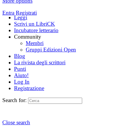
More options
Entra
Registrati
Leggi
Scrivi un LibriCK
Incubatore letterario
Community
Membri
Gruppi Edizioni Open
Blog
La rivista degli scrittori
Punti
Aiuto!
Log In
Registrazione
Search for:
Close search