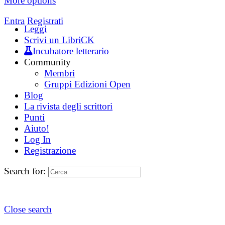
More options
Entra
Registrati
Leggi
Scrivi un LibriCK
Incubatore letterario
Community
Membri
Gruppi Edizioni Open
Blog
La rivista degli scrittori
Punti
Aiuto!
Log In
Registrazione
Search for:
Close search