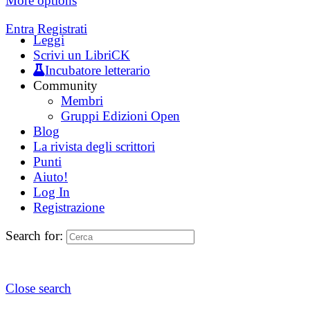
More options
Entra
Registrati
Leggi
Scrivi un LibriCK
Incubatore letterario
Community
Membri
Gruppi Edizioni Open
Blog
La rivista degli scrittori
Punti
Aiuto!
Log In
Registrazione
Search for:
Close search