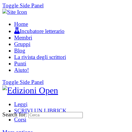
Toggle Side Panel
Home
Incubatore letterario
Membri
Gruppi
Blog
La rivista degli scrittori
Punti
Aiuto!
Toggle Side Panel
Leggi
SCRIVI UN LIBRICK
Search for:
Corsi