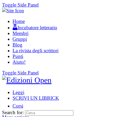
Toggle Side Panel
Home
Incubatore letterario
Membri
Gruppi
Blog
La rivista degli scrittori
Punti
Aiuto!
Toggle Side Panel
Leggi
SCRIVI UN LIBRICK
Corsi
Search for: