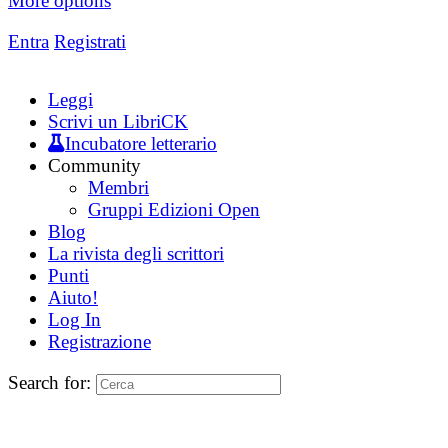
More options
Entra
Registrati
Leggi
Scrivi un LibriCK
Incubatore letterario
Community
Membri
Gruppi Edizioni Open
Blog
La rivista degli scrittori
Punti
Aiuto!
Log In
Registrazione
Search for: