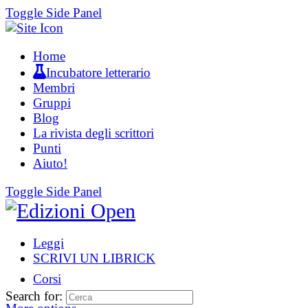
Toggle Side Panel
Home
Incubatore letterario
Membri
Gruppi
Blog
La rivista degli scrittori
Punti
Aiuto!
Toggle Side Panel
Leggi
SCRIVI UN LIBRICK
Corsi
Search for: