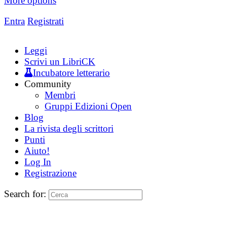
More options
Entra
Registrati
Leggi
Scrivi un LibriCK
Incubatore letterario
Community
Membri
Gruppi Edizioni Open
Blog
La rivista degli scrittori
Punti
Aiuto!
Log In
Registrazione
Search for: