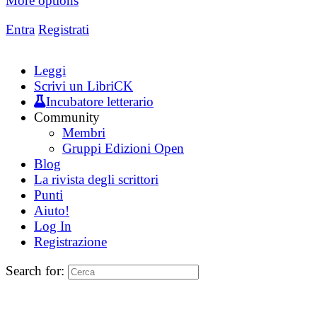
More options
Entra
Registrati
Leggi
Scrivi un LibriCK
Incubatore letterario
Community
Membri
Gruppi Edizioni Open
Blog
La rivista degli scrittori
Punti
Aiuto!
Log In
Registrazione
Search for: