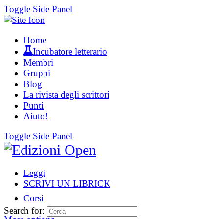
Toggle Side Panel
Home
Incubatore letterario
Membri
Gruppi
Blog
La rivista degli scrittori
Punti
Aiuto!
Toggle Side Panel
Leggi
SCRIVI UN LIBRICK
Corsi
Search for: