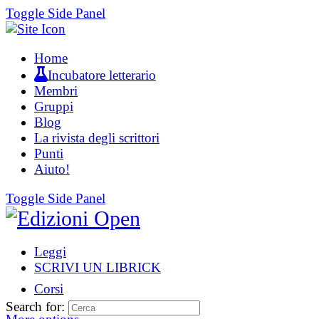
Toggle Side Panel
Home
Incubatore letterario
Membri
Gruppi
Blog
La rivista degli scrittori
Punti
Aiuto!
Toggle Side Panel
Leggi
SCRIVI UN LIBRICK
Corsi
Search for: