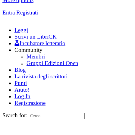
More options
Entra
Registrati
Leggi
Scrivi un LibriCK
Incubatore letterario
Community
Membri
Gruppi Edizioni Open
Blog
La rivista degli scrittori
Punti
Aiuto!
Log In
Registrazione
Search for: