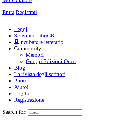
More options
Entra
Registrati
Leggi
Scrivi un LibriCK
Incubatore letterario
Community
Membri
Gruppi Edizioni Open
Blog
La rivista degli scrittori
Punti
Aiuto!
Log In
Registrazione
Search for: