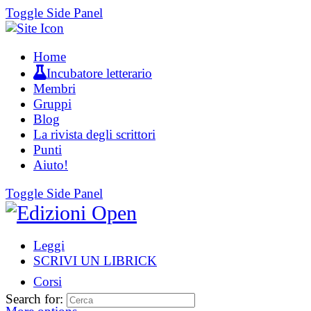
Toggle Side Panel
Home
Incubatore letterario
Membri
Gruppi
Blog
La rivista degli scrittori
Punti
Aiuto!
Toggle Side Panel
Leggi
SCRIVI UN LIBRICK
Corsi
Search for: