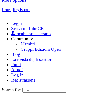
More options
Entra
Registrati
Leggi
Scrivi un LibriCK
Incubatore letterario
Community
Membri
Gruppi Edizioni Open
Blog
La rivista degli scrittori
Punti
Aiuto!
Log In
Registrazione
Search for: