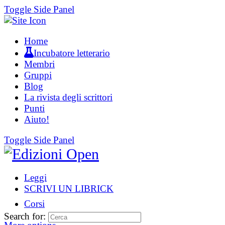
Toggle Side Panel
Home
Incubatore letterario
Membri
Gruppi
Blog
La rivista degli scrittori
Punti
Aiuto!
Toggle Side Panel
Leggi
SCRIVI UN LIBRICK
Corsi
Search for: