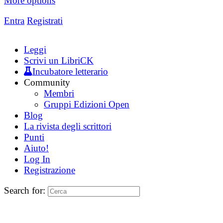
More options
Entra
Registrati
Leggi
Scrivi un LibriCK
Incubatore letterario
Community
Membri
Gruppi Edizioni Open
Blog
La rivista degli scrittori
Punti
Aiuto!
Log In
Registrazione
Search for: