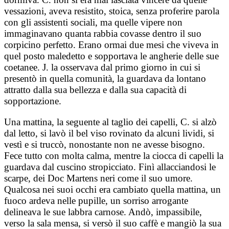
vessazioni, aveva resistito, stoica, senza proferire parola
con gli assistenti sociali, ma quelle vipere non
immaginavano quanta rabbia covasse dentro il suo
corpicino perfetto. Erano ormai due mesi che viveva in
quel posto maledetto e sopportava le angherie delle sue
coetanee. J. la osservava dal primo giorno in cui si
presentò in quella comunità, la guardava da lontano
attratto dalla sua bellezza e dalla sua capacità di
sopportazione.
Una mattina, la seguente al taglio dei capelli, C. si alzò
dal letto, si lavò il bel viso rovinato da alcuni lividi, si
vestì e si truccò, nonostante non ne avesse bisogno.
Fece tutto con molta calma, mentre la ciocca di capelli la
guardava dal cuscino stropicciato. Finì allacciandosi le
scarpe, dei Doc Martens neri come il suo umore.
Qualcosa nei suoi occhi era cambiato quella mattina, un
fuoco ardeva nelle pupille, un sorriso arrogante
delineava le sue labbra carnose. Andò, impassibile,
verso la sala mensa, si versò il suo caffè e mangiò la sua