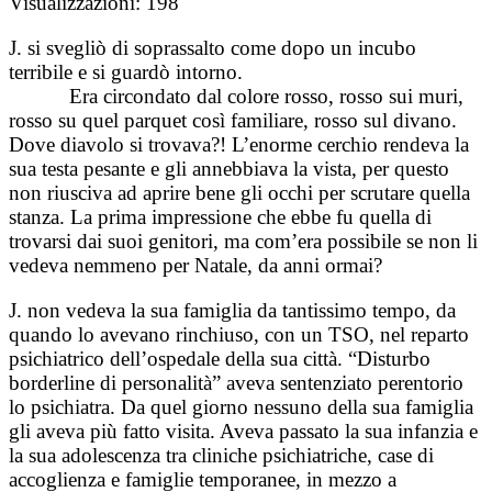
Visualizzazioni:
198
J. si svegliò di soprassalto come dopo un incubo
terribile e si guardò intorno.
Era circondato dal colore rosso, rosso sui muri,
rosso su quel parquet così familiare, rosso sul divano.
Dove diavolo si trovava?! L’enorme cerchio rendeva la
sua testa pesante e gli annebbiava la vista, per questo
non riusciva ad aprire bene gli occhi per scrutare quella
stanza. La prima impressione che ebbe fu quella di
trovarsi dai suoi genitori, ma com’era possibile se non li
vedeva nemmeno per Natale, da anni ormai?
J. non vedeva la sua famiglia da tantissimo tempo, da
quando lo avevano rinchiuso, con un TSO, nel reparto
psichiatrico dell’ospedale della sua città. “Disturbo
borderline di personalità” aveva sentenziato perentorio
lo psichiatra. Da quel giorno nessuno della sua famiglia
gli aveva più fatto visita. Aveva passato la sua infanzia e
la sua adolescenza tra cliniche psichiatriche, case di
accoglienza e famiglie temporanee, in mezzo a