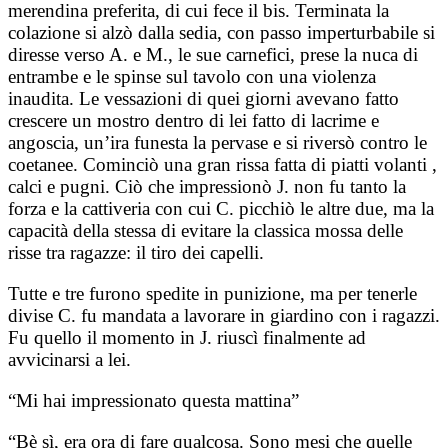
merendina preferita, di cui fece il bis. Terminata la
colazione si alzò dalla sedia, con passo imperturbabile si
diresse verso A. e M., le sue carnefici, prese la nuca di
entrambe e le spinse sul tavolo con una violenza
inaudita. Le vessazioni di quei giorni avevano fatto
crescere un mostro dentro di lei fatto di lacrime e
angoscia, un’ira funesta la pervase e si riversò contro le
coetanee. Cominciò una gran rissa fatta di piatti volanti ,
calci e pugni. Ciò che impressionò J. non fu tanto la
forza e la cattiveria con cui C. picchiò le altre due, ma la
capacità della stessa di evitare la classica mossa delle
risse tra ragazze: il tiro dei capelli.
Tutte e tre furono spedite in punizione, ma per tenerle
divise C. fu mandata a lavorare in giardino con i ragazzi.
Fu quello il momento in J. riuscì finalmente ad
avvicinarsi a lei.
“Mi hai impressionato questa mattina”
“Bè sì, era ora di fare qualcosa. Sono mesi che quelle