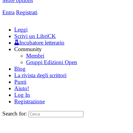
More options
Entra
Registrati
Leggi
Scrivi un LibriCK
Incubatore letterario
Community
Membri
Gruppi Edizioni Open
Blog
La rivista degli scrittori
Punti
Aiuto!
Log In
Registrazione
Search for: