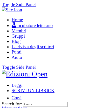
Toggle Side Panel
Home
Incubatore letterario
Membri
Gruppi
Blog
La rivista degli scrittori
Punti
Aiuto!
Toggle Side Panel
Leggi
SCRIVI UN LIBRICK
Corsi
Search for: