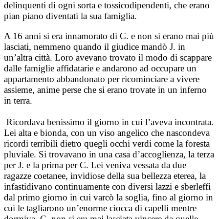
delinquenti di ogni sorta e tossicodipendenti, che erano
pian piano diventati la sua famiglia.
A 16 anni si era innamorato di C. e non si erano mai più
lasciati, nemmeno quando il giudice mandò J. in
un’altra città. Loro avevano trovato il modo di scappare
dalle famiglie affidatarie e andarono ad occupare un
appartamento abbandonato per ricominciare a vivere
assieme, anime perse che si erano trovate in un inferno
in terra.
Ricordava benissimo il giorno in cui l’aveva incontrata.
Lei alta e bionda, con un viso angelico che nascondeva
ricordi terribili dietro quegli occhi verdi come la foresta
pluviale. Si trovavano in una casa d’accoglienza, la terza
per J. e la prima per C. Lei veniva vessata da due
ragazze coetanee, invidiose della sua bellezza eterea, la
infastidivano continuamente con diversi lazzi e sberleffi
dal primo giorno in cui varcò la soglia, fino al giorno in
cui le tagliarono un’enorme ciocca di capelli mentre
dormiva. C. non si era mai lasciata vincere da quelle