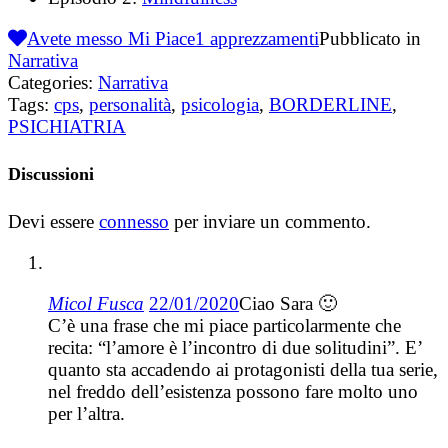
Avete messo Mi Piace
1
apprezzamenti
Pubblicato in
Narrativa
Categories:
Narrativa
Tags:
cps
,
personalità
,
psicologia
,
BORDERLINE
,
PSICHIATRIA
Discussioni
Devi essere
connesso
per inviare un commento.
Micol Fusca
22/01/2020
Ciao Sara 🙂
C’è una frase che mi piace particolarmente che
recita: “l’amore è l’incontro di due solitudini”. E’
quanto sta accadendo ai protagonisti della tua serie,
nel freddo dell’esistenza possono fare molto uno
per l’altra.