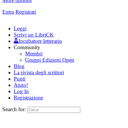
More options
Entra
Registrati
Leggi
Scrivi un LibriCK
Incubatore letterario
Community
Membri
Gruppi Edizioni Open
Blog
La rivista degli scrittori
Punti
Aiuto!
Log In
Registrazione
Search for: