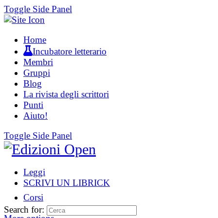
Toggle Side Panel
Home
Incubatore letterario
Membri
Gruppi
Blog
La rivista degli scrittori
Punti
Aiuto!
Toggle Side Panel
Leggi
SCRIVI UN LIBRICK
Corsi
Search for: