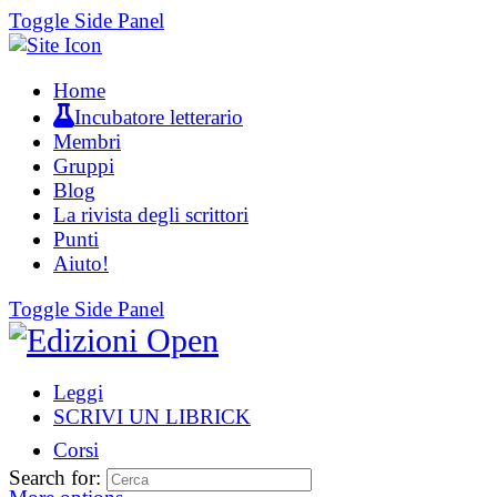
Toggle Side Panel
Home
Incubatore letterario
Membri
Gruppi
Blog
La rivista degli scrittori
Punti
Aiuto!
Toggle Side Panel
Leggi
SCRIVI UN LIBRICK
Corsi
Search for: