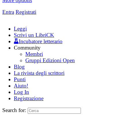
More options
Entra
Registrati
Leggi
Scrivi un LibriCK
Incubatore letterario
Community
Membri
Gruppi Edizioni Open
Blog
La rivista degli scrittori
Punti
Aiuto!
Log In
Registrazione
Search for: