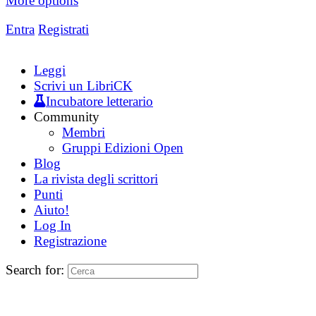
More options
Entra
Registrati
Leggi
Scrivi un LibriCK
Incubatore letterario
Community
Membri
Gruppi Edizioni Open
Blog
La rivista degli scrittori
Punti
Aiuto!
Log In
Registrazione
Search for: