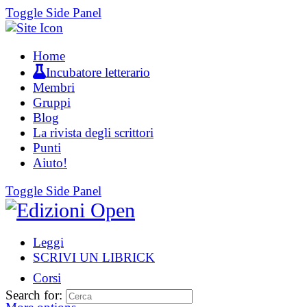
Toggle Side Panel
Home
Incubatore letterario
Membri
Gruppi
Blog
La rivista degli scrittori
Punti
Aiuto!
Toggle Side Panel
Leggi
SCRIVI UN LIBRICK
Corsi
Search for: