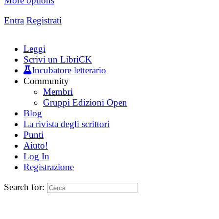
More options
Entra
Registrati
Leggi
Scrivi un LibriCK
Incubatore letterario
Community
Membri
Gruppi Edizioni Open
Blog
La rivista degli scrittori
Punti
Aiuto!
Log In
Registrazione
Search for: