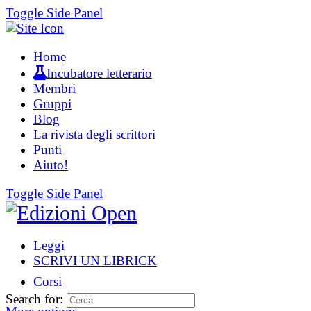
Toggle Side Panel
Home
Incubatore letterario
Membri
Gruppi
Blog
La rivista degli scrittori
Punti
Aiuto!
Toggle Side Panel
Leggi
SCRIVI UN LIBRICK
Corsi
Search for: