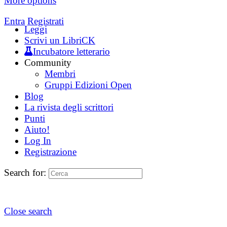
More options
Entra
Registrati
Leggi
Scrivi un LibriCK
Incubatore letterario
Community
Membri
Gruppi Edizioni Open
Blog
La rivista degli scrittori
Punti
Aiuto!
Log In
Registrazione
Search for:
Close search