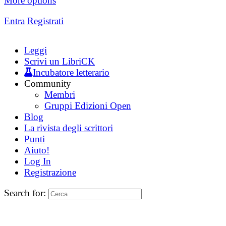
More options
Entra
Registrati
Leggi
Scrivi un LibriCK
Incubatore letterario
Community
Membri
Gruppi Edizioni Open
Blog
La rivista degli scrittori
Punti
Aiuto!
Log In
Registrazione
Search for: