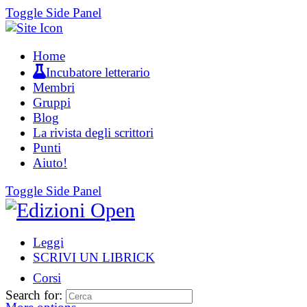
Toggle Side Panel
Home
Incubatore letterario
Membri
Gruppi
Blog
La rivista degli scrittori
Punti
Aiuto!
Toggle Side Panel
Leggi
SCRIVI UN LIBRICK
Corsi
Search for: