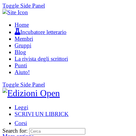
Toggle Side Panel
Home
Incubatore letterario
Membri
Gruppi
Blog
La rivista degli scrittori
Punti
Aiuto!
Toggle Side Panel
Leggi
SCRIVI UN LIBRICK
Corsi
Search for: