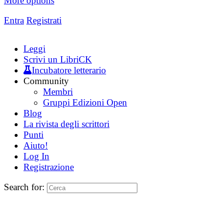
More options
Entra
Registrati
Leggi
Scrivi un LibriCK
Incubatore letterario
Community
Membri
Gruppi Edizioni Open
Blog
La rivista degli scrittori
Punti
Aiuto!
Log In
Registrazione
Search for: