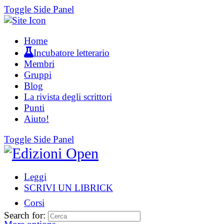
Toggle Side Panel
Home
Incubatore letterario
Membri
Gruppi
Blog
La rivista degli scrittori
Punti
Aiuto!
Toggle Side Panel
Leggi
SCRIVI UN LIBRICK
Corsi
Search for: