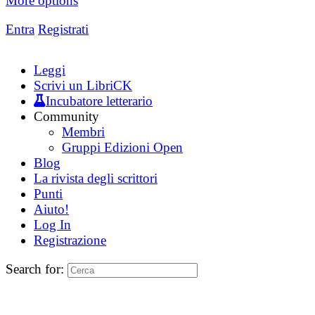
More options
Entra
Registrati
Leggi
Scrivi un LibriCK
Incubatore letterario
Community
Membri
Gruppi Edizioni Open
Blog
La rivista degli scrittori
Punti
Aiuto!
Log In
Registrazione
Search for: