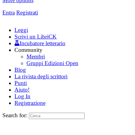
More options
Entra
Registrati
Leggi
Scrivi un LibriCK
Incubatore letterario
Community
Membri
Gruppi Edizioni Open
Blog
La rivista degli scrittori
Punti
Aiuto!
Log In
Registrazione
Search for: