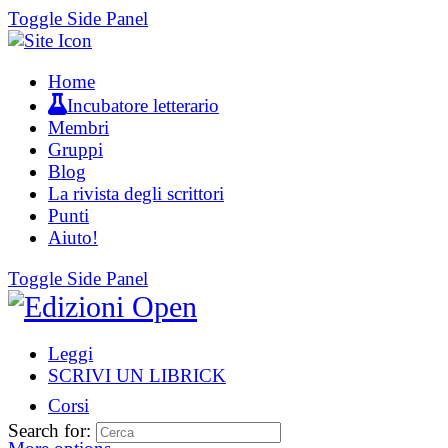
Toggle Side Panel
Home
Incubatore letterario
Membri
Gruppi
Blog
La rivista degli scrittori
Punti
Aiuto!
Toggle Side Panel
Leggi
SCRIVI UN LIBRICK
Corsi
Search for: