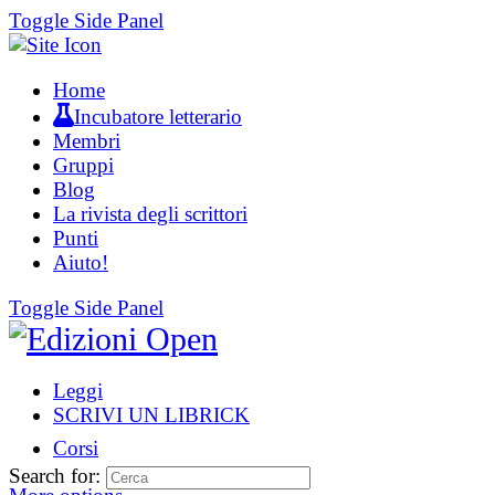
Toggle Side Panel
Home
Incubatore letterario
Membri
Gruppi
Blog
La rivista degli scrittori
Punti
Aiuto!
Toggle Side Panel
Leggi
SCRIVI UN LIBRICK
Corsi
Search for: