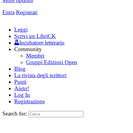
More options
Entra
Registrati
Leggi
Scrivi un LibriCK
Incubatore letterario
Community
Membri
Gruppi Edizioni Open
Blog
La rivista degli scrittori
Punti
Aiuto!
Log In
Registrazione
Search for: