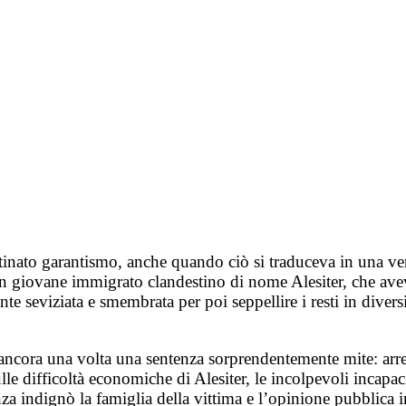
stinato garantismo, anche quando ciò si traduceva in una 
un giovane immigrato clandestino di nome Alesiter, che ave
e seviziata e smembrata per poi seppellire i resti in diversi
ncora una volta una sentenza sorprendentemente mite: arrest
le difficoltà economiche di Alesiter, le incolpevoli incapaci
 indignò la famiglia della vittima e l’opinione pubblica in