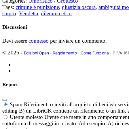
Categories:
Umoristico / Grottesco
Tags:
crimine e punizione
,
giustizia oscura
,
ambiguità mo
stupro
,
Vendetta
,
dilemma etico
Discussioni
Devi essere
connesso
per inviare un commento.
© 2026 -
Edizioni Open
-
Regolamento
-
Come Funziona
- P.IVA 1
Report
Spam
Riferimenti o inviti all'acquisto di beni e/o ser
editing B) un LibriCK contiene un riferimento o un link a
Utente molesto
Utente che mette in atto comportament
sottoforma di messaggi in privato. Ad esempio: A) richieste