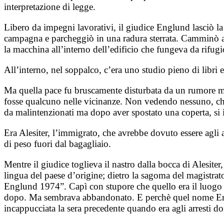
interpretazione di legge.
Libero da impegni lavorativi, il giudice Englund lasciò la 
campagna e parcheggiò in una radura sterrata. Camminò at
la macchina all’interno dell’edificio che fungeva da rifug
All’interno, nel soppalco, c’era uno studio pieno di libri
Ma quella pace fu bruscamente disturbata da un rumore metal
fosse qualcuno nelle vicinanze. Non vedendo nessuno, chiuse
da malintenzionati ma dopo aver spostato una coperta, si 
Era Alesiter, l’immigrato, che avrebbe dovuto essere agli a
di peso fuori dal bagagliaio.
Mentre il giudice toglieva il nastro dalla bocca di Alesiter
lingua del paese d’origine; dietro la sagoma del magistrato
Englund 1974”. Capì con stupore che quello era il luogo ch
dopo. Ma sembrava abbandonato. E perchè quel nome Englun
incappucciata la sera precedente quando era agli arresti do