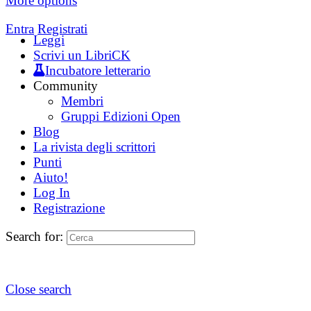
More options
Entra
Registrati
Leggi
Scrivi un LibriCK
Incubatore letterario
Community
Membri
Gruppi Edizioni Open
Blog
La rivista degli scrittori
Punti
Aiuto!
Log In
Registrazione
Search for:
Close search