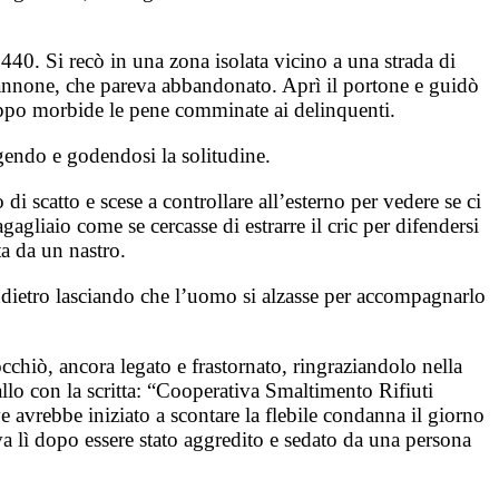
440. Si recò in una zona isolata vicino a una strada di
annone, che pareva abbandonato. Aprì il portone e guidò
roppo morbide le pene comminate ai delinquenti.
ggendo e godendosi la solitudine.
 scatto e scese a controllare all’esterno per vedere se ci
gliaio come se cercasse di estrarre il cric per difendersi
a da un nastro.
 indietro lasciando che l’uomo si alzasse per accompagnarlo
occhiò, ancora legato e frastornato, ringraziandolo nella
allo con la scritta: “Cooperativa Smaltimento Rifiuti
 avrebbe iniziato a scontare la flebile condanna il giorno
 lì dopo essere stato aggredito e sedato da una persona