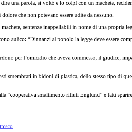
dire una parola, si voltò e lo colpì con un machete, reciden
 di dolore che non potevano essere udite da nessuno.
 machete, sentenze inappellabili in nome di una propria leg
n tono aulico: “Dinnanzi al popolo la legge deve essere com
erdono per l’omicidio che aveva commesso, il giudice, impass
ti smembrati in bidoni di plastica, dello stesso tipo di quel
alla “cooperativa smaltimento rifiuti Englund” e fatti sparir
ttesco