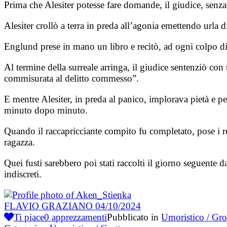
Prima che Alesiter potesse fare domande, il giudice, senza 
Alesiter crollò a terra in preda all’agonia emettendo urla
Englund prese in mano un libro e recitò, ad ogni colpo di
Al termine della surreale arringa, il giudice sentenziò co
commisurata al delitto commesso”.
E mentre Alesiter, in preda al panico, implorava pietà e p
minuto dopo minuto.
Quando il raccapricciante compito fu completato, pose i res
ragazza.
Quei fusti sarebbero poi stati raccolti il giorno seguente d
indiscreti.
FLAVIO GRAZIANO
04/10/2024
Ti piace
0
apprezzamenti
Pubblicato in
Umoristico / Gro