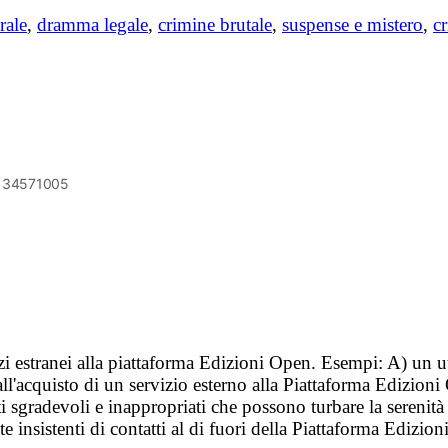
rale
,
dramma legale
,
crimine brutale
,
suspense e mistero
,
cr
6134571005
vizi estranei alla piattaforma Edizioni Open. Esempi: A) un u
ll'acquisto di un servizio esterno alla Piattaforma Edizion
i sgradevoli e inappropriati che possono turbare la sereni
 insistenti di contatti al di fuori della Piattaforma Edizion