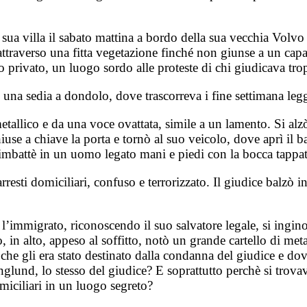
sua villa il sabato mattina a bordo della sua vecchia Volvo 
traverso una fitta vegetazione finché non giunse a un cap
io privato, un luogo sordo alle proteste di chi giudicava t
 e una sedia a dondolo, dove trascorreva i fine settimana le
lico e da una voce ovattata, simile a un lamento. Si alzò di
 a chiave la porta e tornò al suo veicolo, dove aprì il baga
imbattè in un uomo legato mani e piedi con la bocca tappat
rresti domiciliari, confuso e terrorizzato. Il giudice balzò
, l’immigrato, riconoscendo il suo salvatore legale, si ingin
, in alto, appeso al soffitto, notò un grande cartello di met
e gli era stato destinato dalla condanna del giudice e dove
d, lo stesso del giudice? E soprattutto perchè si trovava
miciliari in un luogo segreto?