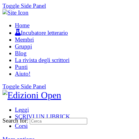
Toggle Side Panel
Home
Incubatore letterario
Membri
Gruppi
Blog
La rivista degli scrittori
Punti
Aiuto!
Toggle Side Panel
Leggi
SCRIVI UN LIBRICK
Search for:
Corsi