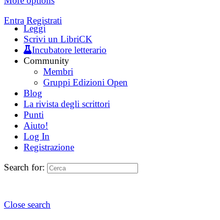
More options
Entra
Registrati
Leggi
Scrivi un LibriCK
Incubatore letterario
Community
Membri
Gruppi Edizioni Open
Blog
La rivista degli scrittori
Punti
Aiuto!
Log In
Registrazione
Search for:
Close search