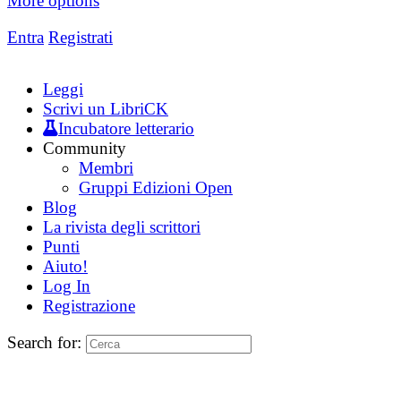
More options
Entra
Registrati
Leggi
Scrivi un LibriCK
Incubatore letterario
Community
Membri
Gruppi Edizioni Open
Blog
La rivista degli scrittori
Punti
Aiuto!
Log In
Registrazione
Search for: