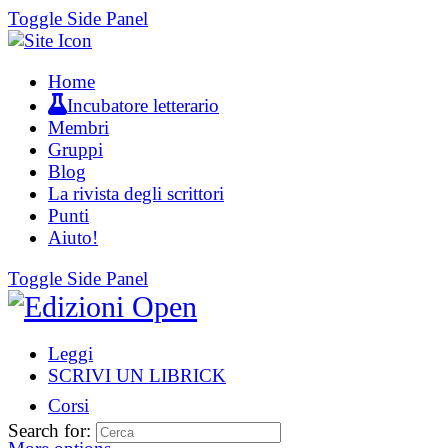
Toggle Side Panel
Home
Incubatore letterario
Membri
Gruppi
Blog
La rivista degli scrittori
Punti
Aiuto!
Toggle Side Panel
Leggi
SCRIVI UN LIBRICK
Corsi
Search for: