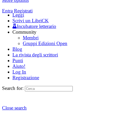
More options
Entra
Registrati
Leggi
Scrivi un LibriCK
Incubatore letterario
Community
Membri
Gruppi Edizioni Open
Blog
La rivista degli scrittori
Punti
Aiuto!
Log In
Registrazione
Search for:
Close search