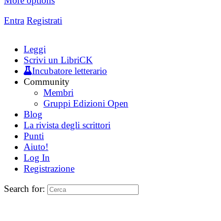
More options
Entra
Registrati
Leggi
Scrivi un LibriCK
Incubatore letterario
Community
Membri
Gruppi Edizioni Open
Blog
La rivista degli scrittori
Punti
Aiuto!
Log In
Registrazione
Search for: