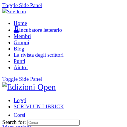
Toggle Side Panel
Home
Incubatore letterario
Membri
Gruppi
Blog
La rivista degli scrittori
Punti
Aiuto!
Toggle Side Panel
Leggi
SCRIVI UN LIBRICK
Corsi
Search for: