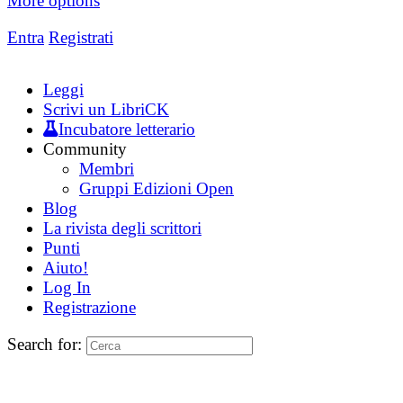
More options
Entra
Registrati
Leggi
Scrivi un LibriCK
Incubatore letterario
Community
Membri
Gruppi Edizioni Open
Blog
La rivista degli scrittori
Punti
Aiuto!
Log In
Registrazione
Search for: