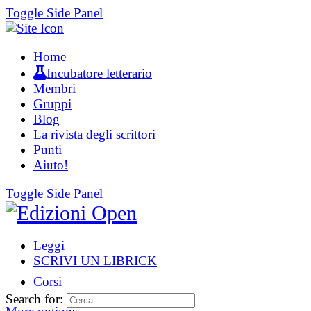
Toggle Side Panel
Home
Incubatore letterario
Membri
Gruppi
Blog
La rivista degli scrittori
Punti
Aiuto!
Toggle Side Panel
Leggi
SCRIVI UN LIBRICK
Corsi
Search for: