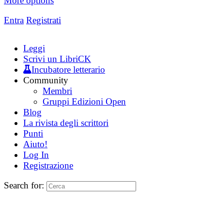
More options
Entra
Registrati
Leggi
Scrivi un LibriCK
Incubatore letterario
Community
Membri
Gruppi Edizioni Open
Blog
La rivista degli scrittori
Punti
Aiuto!
Log In
Registrazione
Search for: