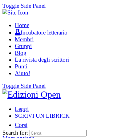
Toggle Side Panel
Home
Incubatore letterario
Membri
Gruppi
Blog
La rivista degli scrittori
Punti
Aiuto!
Toggle Side Panel
Leggi
SCRIVI UN LIBRICK
Corsi
Search for: