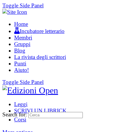
Toggle Side Panel
Home
Incubatore letterario
Membri
Gruppi
Blog
La rivista degli scrittori
Punti
Aiuto!
Toggle Side Panel
Leggi
SCRIVI UN LIBRICK
Search for:
Corsi