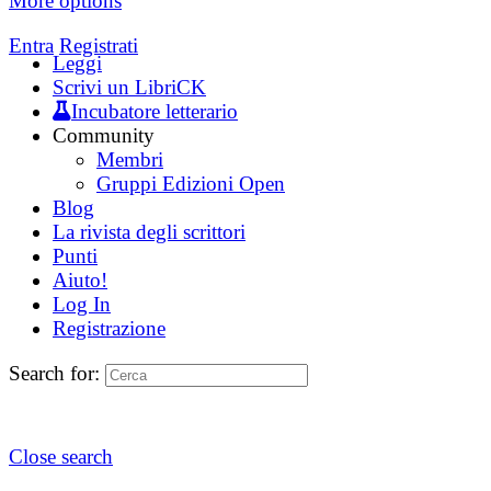
More options
Entra
Registrati
Leggi
Scrivi un LibriCK
Incubatore letterario
Community
Membri
Gruppi Edizioni Open
Blog
La rivista degli scrittori
Punti
Aiuto!
Log In
Registrazione
Search for:
Close search