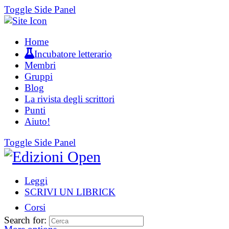
Toggle Side Panel
Home
Incubatore letterario
Membri
Gruppi
Blog
La rivista degli scrittori
Punti
Aiuto!
Toggle Side Panel
Leggi
SCRIVI UN LIBRICK
Corsi
Search for: