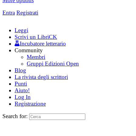
More options
Entra
Registrati
Leggi
Scrivi un LibriCK
Incubatore letterario
Community
Membri
Gruppi Edizioni Open
Blog
La rivista degli scrittori
Punti
Aiuto!
Log In
Registrazione
Search for: