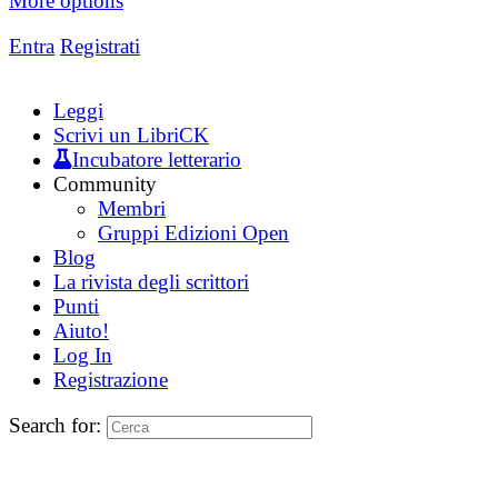
More options
Entra
Registrati
Leggi
Scrivi un LibriCK
Incubatore letterario
Community
Membri
Gruppi Edizioni Open
Blog
La rivista degli scrittori
Punti
Aiuto!
Log In
Registrazione
Search for: