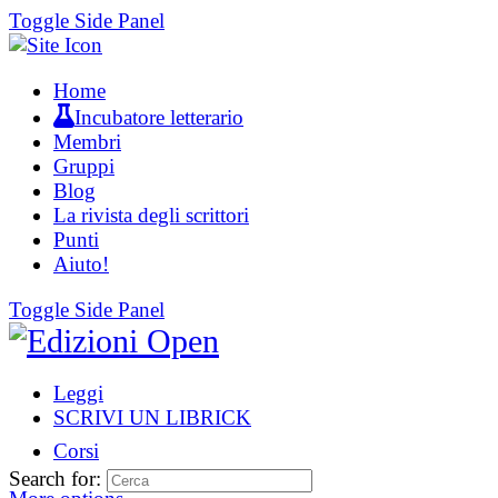
Toggle Side Panel
Home
Incubatore letterario
Membri
Gruppi
Blog
La rivista degli scrittori
Punti
Aiuto!
Toggle Side Panel
Leggi
SCRIVI UN LIBRICK
Corsi
Search for: