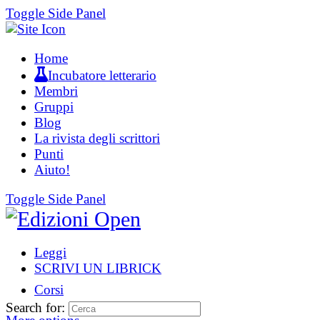
Toggle Side Panel
Home
Incubatore letterario
Membri
Gruppi
Blog
La rivista degli scrittori
Punti
Aiuto!
Toggle Side Panel
Leggi
SCRIVI UN LIBRICK
Corsi
Search for: