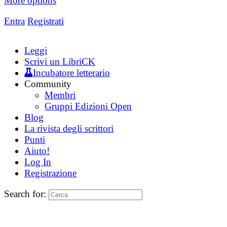
More options
Entra
Registrati
Leggi
Scrivi un LibriCK
Incubatore letterario
Community
Membri
Gruppi Edizioni Open
Blog
La rivista degli scrittori
Punti
Aiuto!
Log In
Registrazione
Search for: