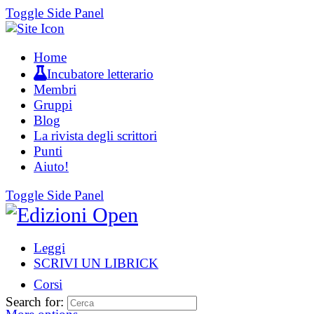
Toggle Side Panel
Home
Incubatore letterario
Membri
Gruppi
Blog
La rivista degli scrittori
Punti
Aiuto!
Toggle Side Panel
Leggi
SCRIVI UN LIBRICK
Corsi
Search for: