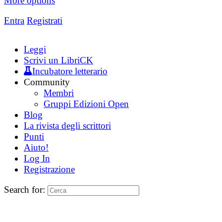
More options
Entra
Registrati
Leggi
Scrivi un LibriCK
Incubatore letterario
Community
Membri
Gruppi Edizioni Open
Blog
La rivista degli scrittori
Punti
Aiuto!
Log In
Registrazione
Search for: