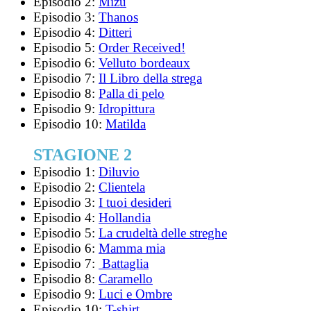
Episodio 2:
Mizu
Episodio 3:
Thanos
Episodio 4:
Ditteri
Episodio 5:
Order Received!
Episodio 6:
Velluto bordeaux
Episodio 7:
Il Libro della strega
Episodio 8:
Palla di pelo
Episodio 9:
Idropittura
Episodio 10:
Matilda
STAGIONE 2
Episodio 1:
Diluvio
Episodio 2:
Clientela
Episodio 3:
I tuoi desideri
Episodio 4:
Hollandia
Episodio 5:
La crudeltà delle streghe
Episodio 6:
Mamma mia
Episodio 7:
Battaglia
Episodio 8:
Caramello
Episodio 9:
Luci e Ombre
Episodio 10:
T-shirt