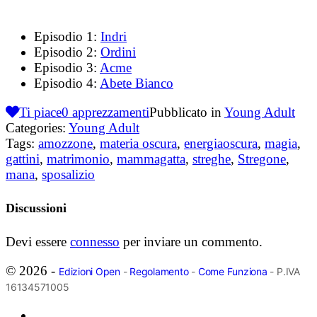
Episodio 1:
Indri
Episodio 2:
Ordini
Episodio 3:
Acme
Episodio 4:
Abete Bianco
Ti piace
0
apprezzamenti
Pubblicato in
Young Adult
Categories:
Young Adult
Tags:
amozzone
,
materia oscura
,
energiaoscura
,
magia
,
gattini
,
matrimonio
,
mammagatta
,
streghe
,
Stregone
,
mana
,
sposalizio
Discussioni
Devi essere
connesso
per inviare un commento.
© 2026 -
Edizioni Open
-
Regolamento
-
Come Funziona
- P.IVA
16134571005