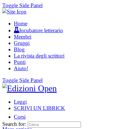
Toggle Side Panel
Home
Incubatore letterario
Membri
Gruppi
Blog
La rivista degli scrittori
Punti
Aiuto!
Toggle Side Panel
Leggi
SCRIVI UN LIBRICK
Corsi
Search for: