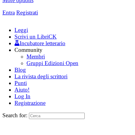
More options
Entra
Registrati
Leggi
Scrivi un LibriCK
Incubatore letterario
Community
Membri
Gruppi Edizioni Open
Blog
La rivista degli scrittori
Punti
Aiuto!
Log In
Registrazione
Search for: