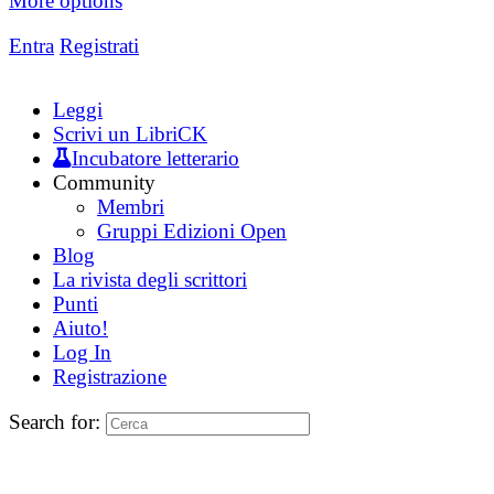
More options
Entra
Registrati
Leggi
Scrivi un LibriCK
Incubatore letterario
Community
Membri
Gruppi Edizioni Open
Blog
La rivista degli scrittori
Punti
Aiuto!
Log In
Registrazione
Search for: