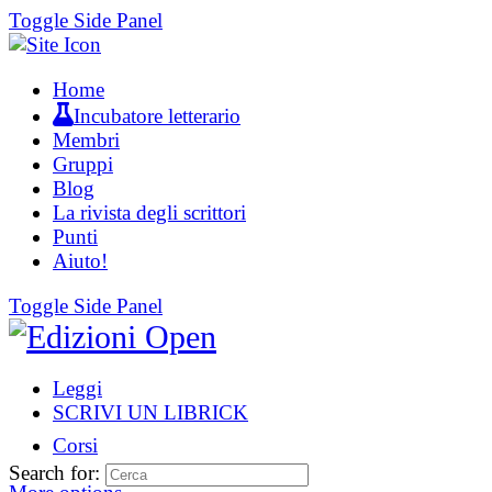
Toggle Side Panel
Home
Incubatore letterario
Membri
Gruppi
Blog
La rivista degli scrittori
Punti
Aiuto!
Toggle Side Panel
Leggi
SCRIVI UN LIBRICK
Corsi
Search for: