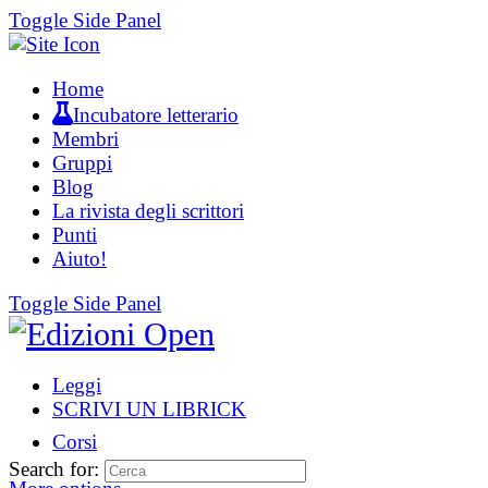
Toggle Side Panel
Home
Incubatore letterario
Membri
Gruppi
Blog
La rivista degli scrittori
Punti
Aiuto!
Toggle Side Panel
Leggi
SCRIVI UN LIBRICK
Corsi
Search for: