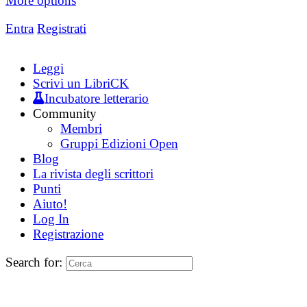
More options
Entra
Registrati
Leggi
Scrivi un LibriCK
Incubatore letterario
Community
Membri
Gruppi Edizioni Open
Blog
La rivista degli scrittori
Punti
Aiuto!
Log In
Registrazione
Search for: