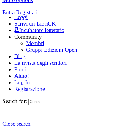
More options
Entra
Registrati
Leggi
Scrivi un LibriCK
Incubatore letterario
Community
Membri
Gruppi Edizioni Open
Blog
La rivista degli scrittori
Punti
Aiuto!
Log In
Registrazione
Search for:
Close search