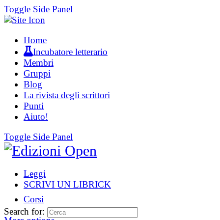
Toggle Side Panel
Home
Incubatore letterario
Membri
Gruppi
Blog
La rivista degli scrittori
Punti
Aiuto!
Toggle Side Panel
Leggi
SCRIVI UN LIBRICK
Corsi
Search for: