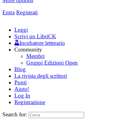
More options
Entra
Registrati
Leggi
Scrivi un LibriCK
Incubatore letterario
Community
Membri
Gruppi Edizioni Open
Blog
La rivista degli scrittori
Punti
Aiuto!
Log In
Registrazione
Search for: