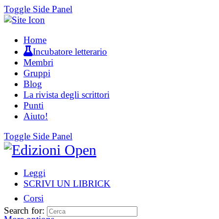
Toggle Side Panel
Home
Incubatore letterario
Membri
Gruppi
Blog
La rivista degli scrittori
Punti
Aiuto!
Toggle Side Panel
Leggi
SCRIVI UN LIBRICK
Corsi
Search for: