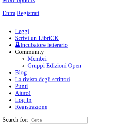
More options
Entra
Registrati
Leggi
Scrivi un LibriCK
Incubatore letterario
Community
Membri
Gruppi Edizioni Open
Blog
La rivista degli scrittori
Punti
Aiuto!
Log In
Registrazione
Search for: