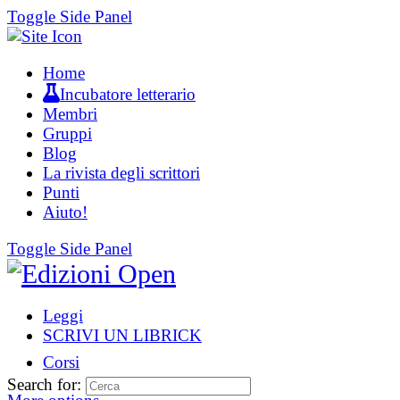
Toggle Side Panel
Home
Incubatore letterario
Membri
Gruppi
Blog
La rivista degli scrittori
Punti
Aiuto!
Toggle Side Panel
Leggi
SCRIVI UN LIBRICK
Corsi
Search for: