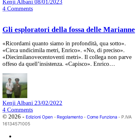
Kenji Albani
08/01/2023
4
Comments
Gli esploratori della fossa delle Marianne
«Ricordami quanto siamo in profondità, qua sotto».
«Circa undicimila metri, Enrico». «No, di preciso».
«Diecimilanovecentoventi metri». Il collega non parve
offeso da quell’insistenza. «Capisco». Enrico…
Kenji Albani
23/02/2022
4
Comments
© 2026 -
Edizioni Open
-
Regolamento
-
Come Funziona
- P.IVA
16134571005