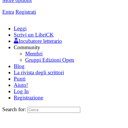
More options
Entra
Registrati
Leggi
Scrivi un LibriCK
Incubatore letterario
Community
Membri
Gruppi Edizioni Open
Blog
La rivista degli scrittori
Punti
Aiuto!
Log In
Registrazione
Search for: