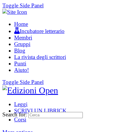
Toggle Side Panel
Home
Incubatore letterario
Membri
Gruppi
Blog
La rivista degli scrittori
Punti
Aiuto!
Toggle Side Panel
Leggi
SCRIVI UN LIBRICK
Search for:
Corsi