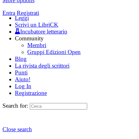
More options
Entra
Registrati
Leggi
Scrivi un LibriCK
Incubatore letterario
Community
Membri
Gruppi Edizioni Open
Blog
La rivista degli scrittori
Punti
Aiuto!
Log In
Registrazione
Search for:
Close search