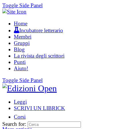
Toggle Side Panel
Home
Incubatore letterario
Membri
Gruppi
Blog
La rivista degli scrittori
Punti
Aiuto!
Toggle Side Panel
Leggi
SCRIVI UN LIBRICK
Corsi
Search for: