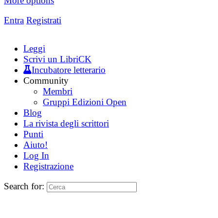
More options
Entra
Registrati
Leggi
Scrivi un LibriCK
Incubatore letterario
Community
Membri
Gruppi Edizioni Open
Blog
La rivista degli scrittori
Punti
Aiuto!
Log In
Registrazione
Search for: