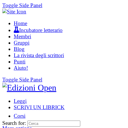
Toggle Side Panel
Home
Incubatore letterario
Membri
Gruppi
Blog
La rivista degli scrittori
Punti
Aiuto!
Toggle Side Panel
Leggi
SCRIVI UN LIBRICK
Corsi
Search for: