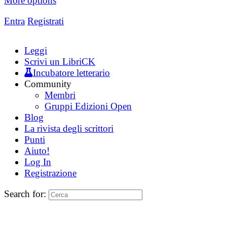
More options
Entra
Registrati
Leggi
Scrivi un LibriCK
Incubatore letterario
Community
Membri
Gruppi Edizioni Open
Blog
La rivista degli scrittori
Punti
Aiuto!
Log In
Registrazione
Search for: