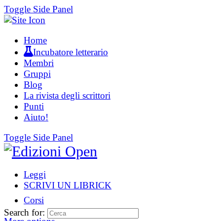
Toggle Side Panel
Home
Incubatore letterario
Membri
Gruppi
Blog
La rivista degli scrittori
Punti
Aiuto!
Toggle Side Panel
Leggi
SCRIVI UN LIBRICK
Corsi
Search for: