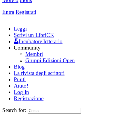
More options
Entra
Registrati
Leggi
Scrivi un LibriCK
Incubatore letterario
Community
Membri
Gruppi Edizioni Open
Blog
La rivista degli scrittori
Punti
Aiuto!
Log In
Registrazione
Search for: