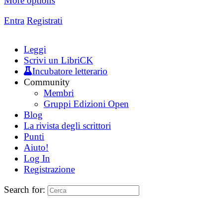
More options
Entra
Registrati
Leggi
Scrivi un LibriCK
Incubatore letterario
Community
Membri
Gruppi Edizioni Open
Blog
La rivista degli scrittori
Punti
Aiuto!
Log In
Registrazione
Search for: