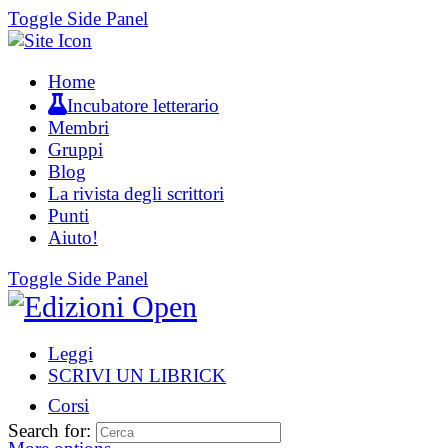
Toggle Side Panel
Home
Incubatore letterario
Membri
Gruppi
Blog
La rivista degli scrittori
Punti
Aiuto!
Toggle Side Panel
Leggi
SCRIVI UN LIBRICK
Corsi
Search for: