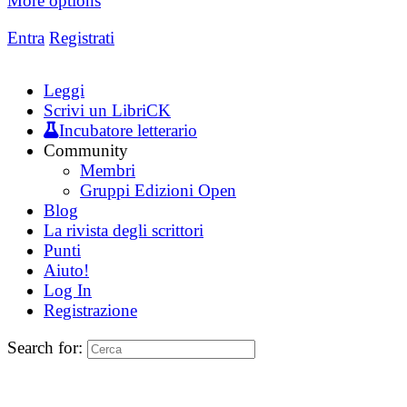
More options
Entra
Registrati
Leggi
Scrivi un LibriCK
Incubatore letterario
Community
Membri
Gruppi Edizioni Open
Blog
La rivista degli scrittori
Punti
Aiuto!
Log In
Registrazione
Search for: