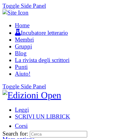
Toggle Side Panel
Home
Incubatore letterario
Membri
Gruppi
Blog
La rivista degli scrittori
Punti
Aiuto!
Toggle Side Panel
Leggi
SCRIVI UN LIBRICK
Corsi
Search for: