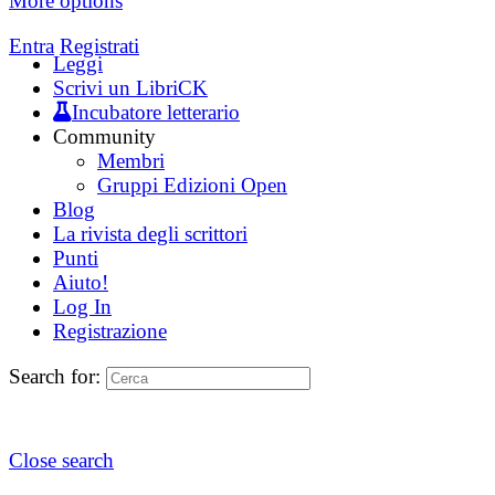
More options
Entra
Registrati
Leggi
Scrivi un LibriCK
Incubatore letterario
Community
Membri
Gruppi Edizioni Open
Blog
La rivista degli scrittori
Punti
Aiuto!
Log In
Registrazione
Search for:
Close search