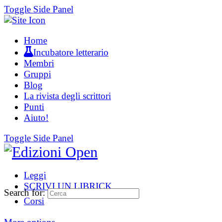
Toggle Side Panel
Home
Incubatore letterario
Membri
Gruppi
Blog
La rivista degli scrittori
Punti
Aiuto!
Toggle Side Panel
Leggi
SCRIVI UN LIBRICK
Search for:
Corsi