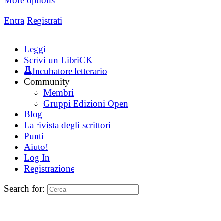
More options
Entra
Registrati
Leggi
Scrivi un LibriCK
Incubatore letterario
Community
Membri
Gruppi Edizioni Open
Blog
La rivista degli scrittori
Punti
Aiuto!
Log In
Registrazione
Search for: