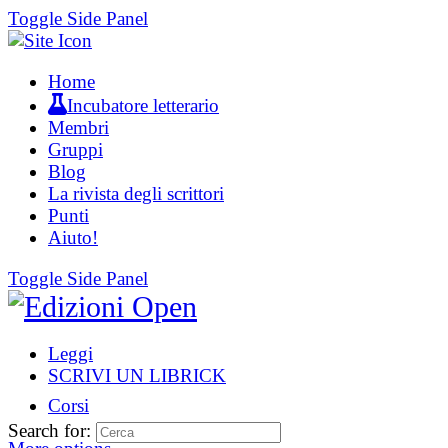
Toggle Side Panel
Home
Incubatore letterario
Membri
Gruppi
Blog
La rivista degli scrittori
Punti
Aiuto!
Toggle Side Panel
Leggi
SCRIVI UN LIBRICK
Corsi
Search for: